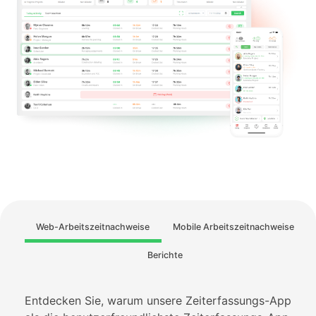
EN
FASSUNG
CEN
Web-Arbeitszeitnachweise
Mobile Arbeitszeitnachweise
ANAGEMENT
Berichte
ENTRUM
-PLANER
STALTUNG
OG
SSTELLUNG
Entdecken Sie, warum unsere Zeiterfassungs-App
UNDEN