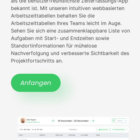
als die benutzerfreundlichste Zeiterfassungs-App
bekannt ist. Mit unseren intuitiven webbasierten
E APPS
Arbeitszeittabellen behalten Sie die
 VERKAUF
Arbeitszeittabellen Ihres Teams leicht im Auge.
RFOLGUNG
Sehen Sie sich eine zusammenklappbare Liste von
ALLE TIMEY-
Aufgaben mit Start- und Endzeiten sowie
IONEN
Standortinformationen für mühelose
Nachverfolgung und verbesserte Sichtbarkeit des
LDEN
Projektfortschritts an.
Anfangen