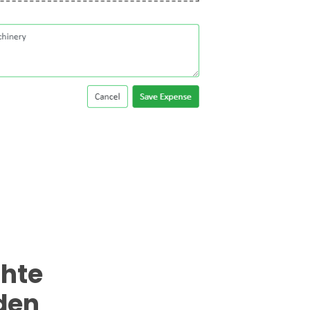
chte
den