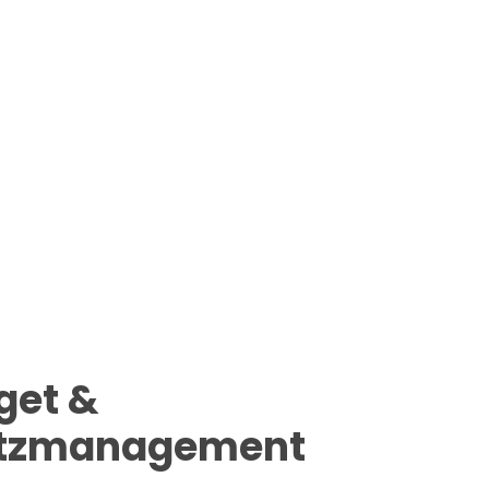
get &
atzmanagement