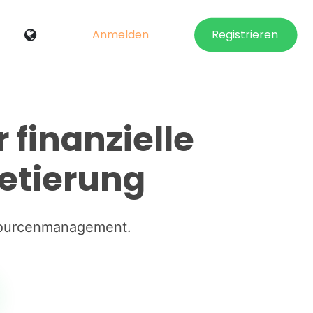
Anmelden
Registrieren
finanzielle
getierung
ssourcenmanagement.