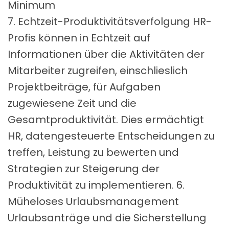
Minimum
7. Echtzeit-Produktivitätsverfolgung HR-
EN
Profis können in Echtzeit auf
Informationen über die Aktivitäten der
FASSUNG
Mitarbeiter zugreifen, einschlieslich
CEN
Projektbeiträge, für Aufgaben
ANAGEMENT
zugewiesene Zeit und die
ENTRUM
-PLANER
Gesamtproduktivität. Dies ermächtigt
HR, datengesteuerte Entscheidungen zu
STALTUNG
OG
SSTELLUNG
treffen, Leistung zu bewerten und
UNDEN
Strategien zur Steigerung der
E APPS
Produktivität zu implementieren. 6.
 VERKAUF
RFOLGUNG
Müheloses Urlaubsmanagement
Urlaubsanträge und die Sicherstellung
ALLE TIMEY-